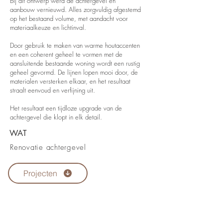
Bij dit ontwerp werd de achtergevel en
aanbouw vernieuwd. Alles zorgvuldig afgestemd
op het bestaand volume, met aandacht voor
materiaalkeuze en lichtinval.
Door gebruik te maken van warme houtaccenten
en een coherent geheel te vormen met de
aansluitende bestaande woning wordt een rustig
geheel gevormd. De lijnen lopen mooi door, de
materialen versterken elkaar, en het resultaat
straalt eenvoud en verfijning uit.
Het resultaat een tijdloze upgrade van de
achtergevel die klopt in elk detail.
WAT
Renovatie achtergevel
Projecten