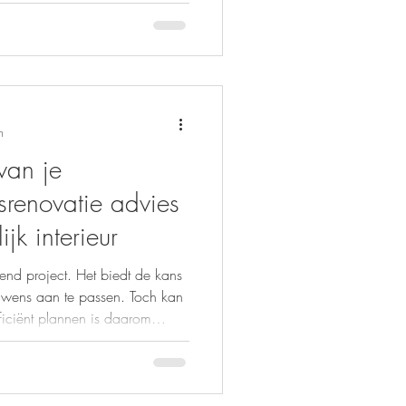
n
van je
isrenovatie advies
jk interieur
end project. Het biedt de kans
wens aan te passen. Toch kan
ficiënt plannen is daarom
ss, onnodige kosten en
u stap voor stap bij het plannen
h huisrenovatie advies zorgt u
prachtig resultaat. Begin met