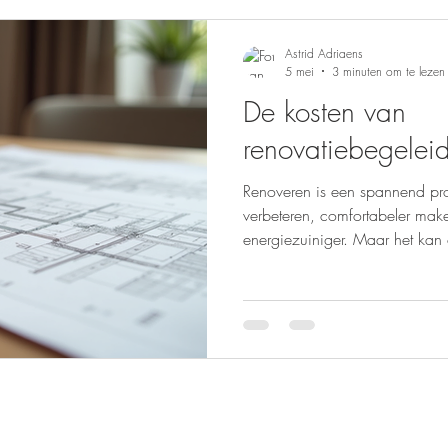
een duidelijk plan: huisrenova
voorbereiding is
Astrid Adriaens
5 mei
3 minuten om te lezen
De kosten van
renovatiebegeleid
Renoveren is een spannend pr
verbeteren, comfortabeler make
energiezuiniger. Maar het kan 
Daarom kiezen steeds meer m
renovatiebegeleiding. Een exper
Maar wat kost zo’n begeleiding 
we helder uit wat u kunt verw
u aan toe bent. Wat is renovat
Renovatiebegeleiding betekent