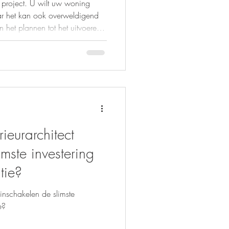
 project. U wilt uw woning
ar het kan ook overweldigend
an het plannen tot het uitvoeren.
g zo waardevol. Een expert
at kost zo’n begeleiding
we alle kosten van
lijk voor u op een rij. Zo weet
. Wat is renovatiebegeleiding
n
ieurarchitect
imste investering
tie?
inschakelen de slimste
e?