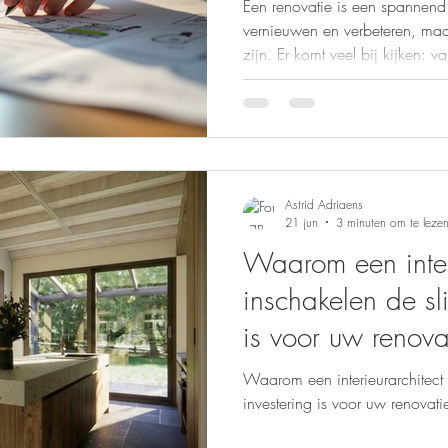
Een renovatie is een spannend
vernieuwen en verbeteren, ma
zijn. Er komt veel bij kijken: v
Daarom is renovatiebegeleidin
helpt u stap voor stap. Maar w
eigenlijk? In dit artikel zetten 
renovatiebegeleiding overzichte
u precies waar u aan toe bent
en waarom is het
Astrid Adriaens
21 jun
3 minuten om te leze
Waarom een inter
inschakelen de sl
is voor uw renova
Waarom een interieurarchitect 
investering is voor uw renovati