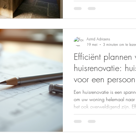
Astrid Adriaens
19 mei
3 minuten om te leze
Efficiënt plannen 
huisrenovatie: hu
voor een persoonli
Een huisrenovatie is een spann
om uw woning helemaal naar 
het ook overweldigend zijn. Ef
essentieel. Zo voorkomt u stre
vertragingen. Dit artikel helpt 
van uw renovatie. Met praktisc
voor een soepel proces en een 