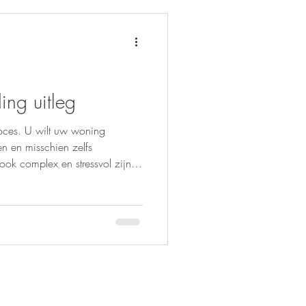
tie advies Een goede
ing uitleg
oces. U wilt uw woning
n en misschien zelfs
ook complex en stressvol zijn.
ensen voor
t die u helpt bij elke stap.
eigenlijk? In dit artikel leggen
achten. Zo weet u precies waar
iebegeleiding precies?
 dat een prof