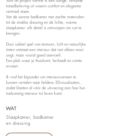
Voor dit project werkte ik een rustige, verfijnde
totaalbeleving uit waarin comfort en elegantie
centraal staan.
Van de serene badkamer met zachte materialen
tot de strakke dressing en de lichte, warme
slaapkamer: elk detail is ontworpen om rust te
brengen.
Door subtiel spel van texturen, licht en natuurlijke
tinten ontstaat een interieur dat niet alleen mooi
oogt, maar vooral goed aanvoelt.
Een plek waar je thuiskomt, herlaadt en ruimte
ervaart.
Ik vind het bijzonder om interieurwensen te
kunnen vertalen naar heldere 3D-visualisaties,
zodat klanten al vóór de uitvoering zien hoe hun
toekomstig interieur tot leven komt.
WAT
Slaapkamer, badkamer
en dressing