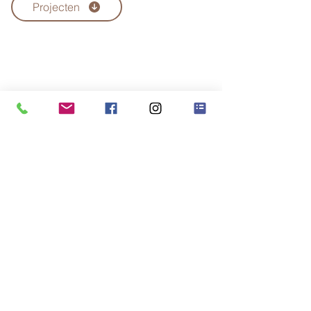
Projecten
Interieurarchitect Astrid Adriaens
Wervikstraat 145, 8980 Beselare