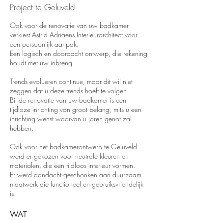
White Minimal Typographic
Project te Geluveld
Quote Facebook Video.mp4
Ook voor de renovatie van uw badkamer
verkiest Astrid Adriaens Interieurarchitect voor
een persoonlijk aanpak.
Een logisch en doordacht ontwerp, die rekening
houdt met uw inbreng.
Trends evolueren continue, maar dit wil niet
zeggen dat u deze trends hoeft te volgen.
Bij de renovatie van uw badkamer is een
tijdloze inrichting van groot belang, mits u een
inrichting wenst waarvan u jaren genot zal
hebben.
Ook voor het badkamerontwerp te Geluveld
werd er gekozen voor neutrale kleuren en
materialen, die een tijdloos interieur vormen.
Er werd aandacht geschonken aan duurzaam
maatwerk die functioneel en gebruiksvriendelijk
is.
WAT