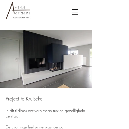
Project te Kruiseke
In dit tijdloos ontwerp staan rust en gezelligheid
centraal.
De L-vormige leefruimte was toe aan